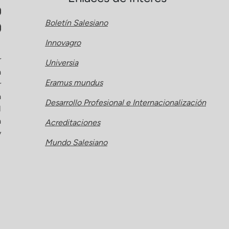
Boletín Salesiano
Innovagro
r
Universia
a
Eramus mundus
r
a
Desarrollo Profesional e Internacionalización
l
a
Acreditaciones
y
Mundo Salesiano