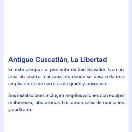
ón de Administración y Finanzas
 Profesional e Internacionalización
Calidad Académica
Antiguo Cuscatlán, La Libertad
Políticas institucionales
En este campus, al poniente de San Salvador. Con un
área de cuatro manzanas es donde se desarrolla una
amplia oferta de carreras de grado y posgrado.
Acreditaciones
Sus instalaciones incluyen amplios salones con equipo
Boletín de noticias
multimedia, laboratorios, biblioteca, salas de reuniones
y auditorio.
Línea de tiempo