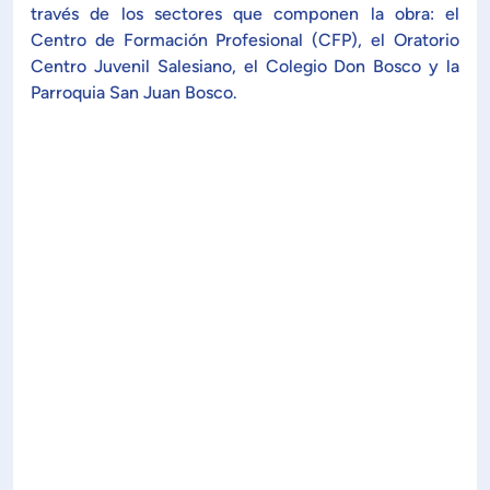
Planificación Institucional
través de los sectores que componen la obra: el
Centro de Formación Profesional (CFP), el Oratorio
Publicaciones
Centro Juvenil Salesiano, el Colegio Don Bosco y la
 de Capacitación Institucional
Parroquia San Juan Bosco.
Estructura organizativa
Rector
Vicerrectoría Académica
Secretaría General
ectoría de Ciencia y Tecnología
ectoría de Gestión Institucional