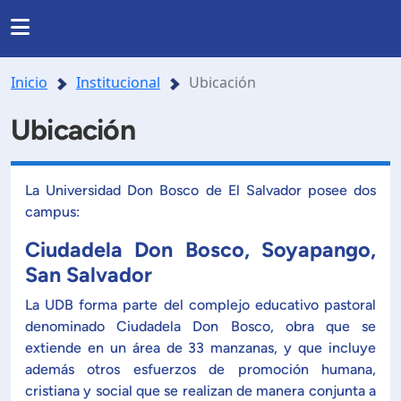
Regresar
Regresar
Regresar
Regresar
INSTITUCIONAL
Inicio
Institucional
Ubicación
RRERAS Y PROGRAMAS
INVESTIGACIÓN
nas
Noticias
Ubicación
Somos UDB
Listado de carreras
Presentación
Nuestra historia
La Universidad Don Bosco de El Salvador posee dos
da
Directorio
campus:
de formación en investigación
Posgrados
Ubicación
Ciudadela Don Bosco, Soyapango,
San Salvador
lo y agenda de investigación
Facultades y Escuelas
Mundo salesiano
La UDB forma parte del complejo educativo pastoral
denominado Ciudadela Don Bosco, obra que se
orios y Centros Especializados.
Organización
extiende en un área de 33 manzanas, y que incluye
Modelo Educativo
además otros esfuerzos de promoción humana,
royectos de investigación
Documentos estudiantiles
cristiana y social que se realizan de manera conjunta a