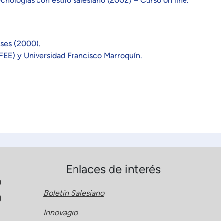
nologías con estilo salesiano (2002) – Curso on line.
sses (2000).
FEE) y Universidad Francisco Marroquín.
Enlaces de interés
Boletín Salesiano
Innovagro