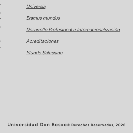
r
Universia
a
Eramus mundus
r
a
Desarrollo Profesional e Internacionalización
l
a
Acreditaciones
y
Mundo Salesiano
Universidad Don Bosco
© Derechos Reservados, 2026