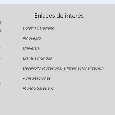
Enlaces de interés
Boletín Salesiano
Innovagro
r
Universia
a
Eramus mundus
r
a
Desarrollo Profesional e Internacionalización
l
a
Acreditaciones
y
Mundo Salesiano