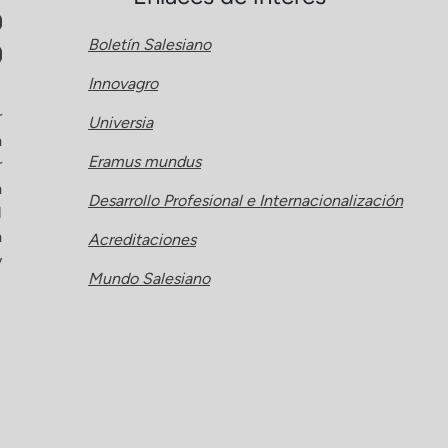
Boletín Salesiano
Innovagro
r
Universia
a
Eramus mundus
r
a
Desarrollo Profesional e Internacionalización
l
a
Acreditaciones
y
Mundo Salesiano