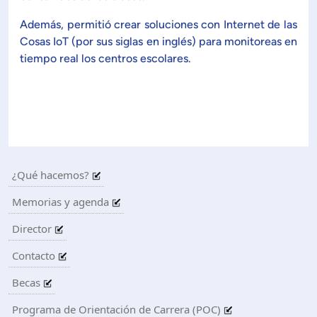
Además, permitió crear soluciones con Internet de las
ón de Administración y Finanzas
Cosas IoT (por sus siglas en inglés) para monitoreas en
tiempo real los centros escolares.
 Profesional e Internacionalización
Calidad Académica
Políticas institucionales
¿Qué hacemos?
Memorias y agenda
Acreditaciones
Director
Boletín de noticias
Contacto
Becas
Línea de tiempo
Programa de Orientación de Carrera (POC)