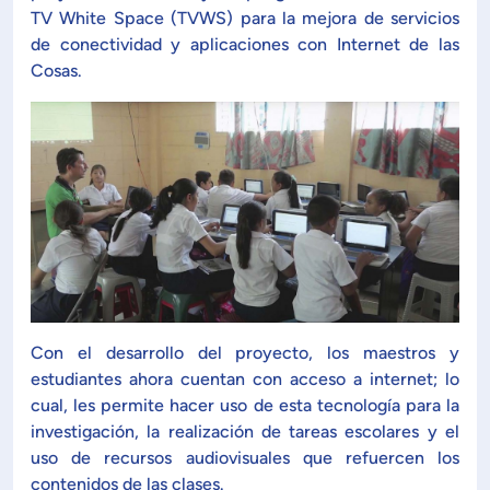
Planificación Institucional
TV White Space (TVWS) para la mejora de servicios
de conectividad y aplicaciones con Internet de las
Publicaciones
 de Capacitación Institucional
Cosas.
Estructura organizativa
Rector
Vicerrectoría Académica
Secretaría General
Con el desarrollo del proyecto, los maestros y
estudiantes ahora cuentan con acceso a internet; lo
ectoría de Ciencia y Tecnología
cual, les permite hacer uso de esta tecnología para la
investigación, la realización de tareas escolares y el
uso de recursos audiovisuales que refuercen los
ectoría de Gestión Institucional
contenidos de las clases.