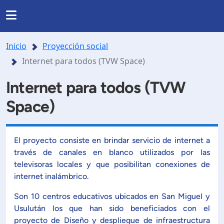
Regresar
Regresar
Regresar
Regresar
INSTITUCIONAL
Inicio
Proyección social
RRERAS Y PROGRAMAS
INVESTIGACIÓN
Internet para todos (TVW Space)
nas
Noticias
Somos UDB
Internet para todos (TVW
Listado de carreras
Presentación
Space)
Nuestra historia
da
Directorio
de formación en investigación
Posgrados
Ubicación
El proyecto consiste en brindar servicio de internet a
través de canales en blanco utilizados por las
lo y agenda de investigación
Facultades y Escuelas
Mundo salesiano
televisoras locales y que posibilitan conexiones de
internet inalámbrico.
orios y Centros Especializados.
Organización
Modelo Educativo
Son 10 centros educativos ubicados en San Miguel y
Usulután los que han sido beneficiados con el
royectos de investigación
Documentos estudiantiles
proyecto de Diseño y despliegue de infraestructura