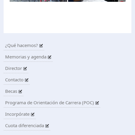
ón de Administración y Finanzas
 Profesional e Internacionalización
¿Qué hacemos?
Calidad Académica
Memorias y agenda
Políticas institucionales
Director
Contacto
Acreditaciones
Becas
Programa de Orientación de Carrera (POC)
Boletín de noticias
Incorpórate
Línea de tiempo
Cuota diferenciada