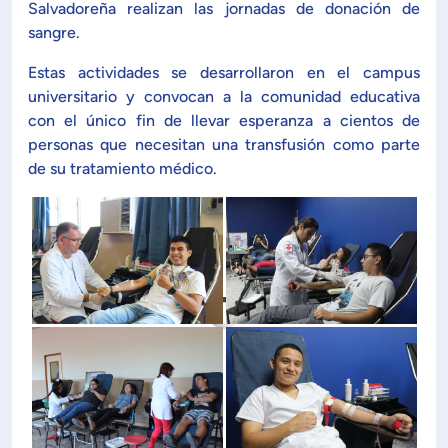
Planificación Institucional
Salvadoreña realizan las jornadas de donación de
sangre.
Publicaciones
 de Capacitación Institucional
Estas actividades se desarrollaron en el campus
universitario y convocan a la comunidad educativa
con el único fin de llevar esperanza a cientos de
Estructura organizativa
personas que necesitan una transfusión como parte
de su tratamiento médico.
Rector
Vicerrectoría Académica
Secretaría General
ectoría de Ciencia y Tecnología
ectoría de Gestión Institucional