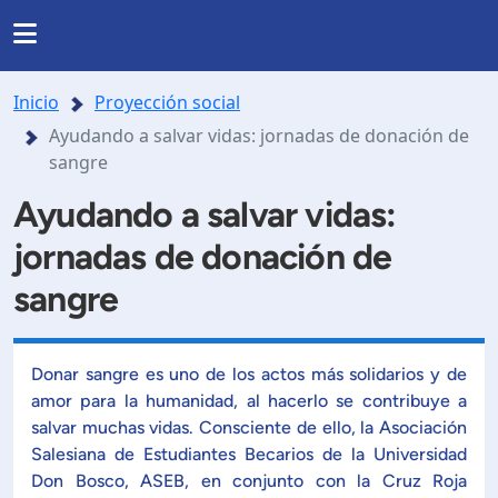
Regresar
Regresar
Regresar
Regresar
INSTITUCIONAL
Inicio
Proyección social
RRERAS Y PROGRAMAS
INVESTIGACIÓN
Ayudando a salvar vidas: jornadas de donación de
nas
Noticias
sangre
Somos UDB
Ayudando a salvar vidas:
Listado de carreras
Presentación
Nuestra historia
jornadas de donación de
da
Directorio
de formación en investigación
Posgrados
sangre
Ubicación
lo y agenda de investigación
Facultades y Escuelas
Mundo salesiano
Donar sangre es uno de los actos más solidarios y de
amor para la humanidad, al hacerlo se contribuye a
orios y Centros Especializados.
Organización
salvar muchas vidas. Consciente de ello, la Asociación
Modelo Educativo
Salesiana de Estudiantes Becarios de la Universidad
royectos de investigación
Documentos estudiantiles
Don Bosco, ASEB, en conjunto con la Cruz Roja