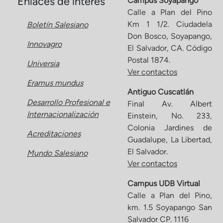
Enlaces de interés
Campus Soyapango
Calle a Plan del Pino
Km 1 1/2. Ciudadela
Boletín Salesiano
Don Bosco, Soyapango,
Innovagro
El Salvador, CA. Código
Postal 1874.
Universia
Ver contactos
Eramus mundus
Antiguo Cuscatlán
Desarrollo Profesional e
Final Av. Albert
Internacionalización
Einstein, No. 233,
Colonia Jardines de
Acreditaciones
Guadalupe, La Libertad,
El Salvador.
Mundo Salesiano
Ver contactos
Campus UDB Virtual
Calle a Plan del Pino,
km. 1.5 Soyapango San
Salvador CP. 1116