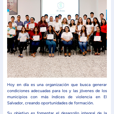
Planificación Institucional
Publicaciones
 de Capacitación Institucional
Estructura organizativa
Rector
Vicerrectoría Académica
Secretaría General
Hoy en día es una organización que busca generar
condiciones adecuadas para los y las jóvenes de los
ectoría de Ciencia y Tecnología
municipios con más índices de violencia en El
Salvador, creando oportunidades de formación.
ectoría de Gestión Institucional
Su objetivo es fomentar el desarrollo integral de la