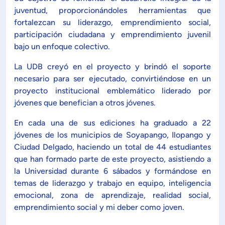
juventud, proporcionándoles herramientas que
ón de Administración y Finanzas
fortalezcan su liderazgo, emprendimiento social,
participación ciudadana y emprendimiento juvenil
bajo un enfoque colectivo.
 Profesional e Internacionalización
La UDB creyó en el proyecto y brindó el soporte
necesario para ser ejecutado, convirtiéndose en un
Calidad Académica
proyecto institucional emblemático liderado por
jóvenes que benefician a otros jóvenes.
Políticas institucionales
En cada una de sus ediciones ha graduado a 22
jóvenes de los municipios de Soyapango, Ilopango y
Acreditaciones
Ciudad Delgado, haciendo un total de 44 estudiantes
que han formado parte de este proyecto, asistiendo a
la Universidad durante 6 sábados y formándose en
Boletín de noticias
temas de liderazgo y trabajo en equipo, inteligencia
emocional, zona de aprendizaje, realidad social,
Línea de tiempo
emprendimiento social y mi deber como joven.