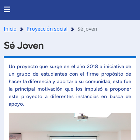
Regresar
Regresar
Regresar
Regresar
INSTITUCIONAL
Inicio
Proyección social
Sé Joven
RRERAS Y PROGRAMAS
INVESTIGACIÓN
nas
Noticias
Sé Joven
Somos UDB
Listado de carreras
Presentación
Nuestra historia
Un proyecto que surge en el año 2018 a iniciativa de
da
Directorio
un grupo de estudiantes con el firme propósito de
de formación en investigación
Posgrados
hacer la diferencia y aportar a su comunidad; esta fue
Ubicación
la principal motivación que los impulsó a proponer
lo y agenda de investigación
Facultades y Escuelas
este proyecto a diferentes instancias en busca de
Mundo salesiano
apoyo.
orios y Centros Especializados.
Organización
Modelo Educativo
royectos de investigación
Documentos estudiantiles