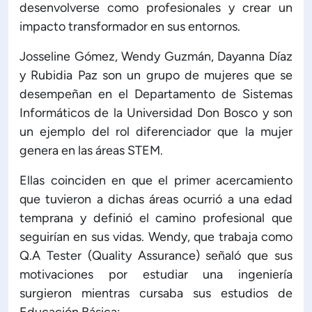
desenvolverse como profesionales y crear un
impacto transformador en sus entornos.
ón de Administración y Finanzas
Josseline Gómez, Wendy Guzmán, Dayanna Díaz
 Profesional e Internacionalización
y Rubidia Paz son un grupo de mujeres que se
desempeñan en el Departamento de Sistemas
Informáticos de la Universidad Don Bosco y son
Calidad Académica
un ejemplo del rol diferenciador que la mujer
genera en las áreas STEM.
Políticas institucionales
Ellas coinciden en que el primer acercamiento
que tuvieron a dichas áreas ocurrió a una edad
Acreditaciones
temprana y definió el camino profesional que
seguirían en sus vidas. Wendy, que trabaja como
Boletín de noticias
Q.A Tester (Quality Assurance) señaló que sus
motivaciones por estudiar una ingeniería
Línea de tiempo
surgieron mientras cursaba sus estudios de