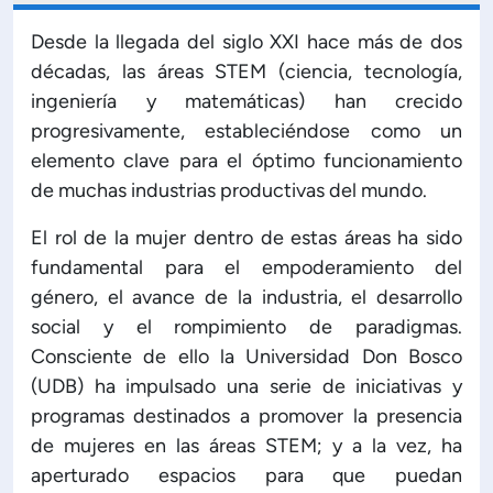
Planificación Institucional
Desde la llegada del siglo XXI hace más de dos
Publicaciones
 de Capacitación Institucional
décadas, las áreas STEM (ciencia, tecnología,
ingeniería y matemáticas) han crecido
progresivamente, estableciéndose como un
Estructura organizativa
elemento clave para el óptimo funcionamiento
de muchas industrias productivas del mundo.
Rector
El rol de la mujer dentro de estas áreas ha sido
fundamental para el empoderamiento del
Vicerrectoría Académica
género, el avance de la industria, el desarrollo
social y el rompimiento de paradigmas.
Secretaría General
Consciente de ello la Universidad Don Bosco
(UDB) ha impulsado una serie de iniciativas y
ectoría de Ciencia y Tecnología
programas destinados a promover la presencia
de mujeres en las áreas STEM; y a la vez, ha
ectoría de Gestión Institucional
aperturado espacios para que puedan