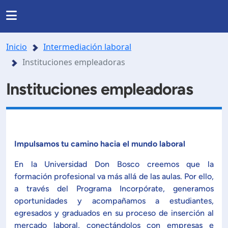
Regresar
Regresar
Regresar
Regresar
INSTITUCIONAL
Inicio
Intermediación laboral
RRERAS Y PROGRAMAS
INVESTIGACIÓN
Instituciones empleadoras
nas
Noticias
Somos UDB
Instituciones empleadoras
Listado de carreras
Presentación
Nuestra historia
da
Directorio
de formación en investigación
Posgrados
Ubicación
Impulsamos tu camino hacia el mundo laboral
lo y agenda de investigación
Facultades y Escuelas
En la Universidad Don Bosco creemos que la
Mundo salesiano
formación profesional va más allá de las aulas. Por ello,
orios y Centros Especializados.
Organización
a través del Programa Incorpórate, generamos
Modelo Educativo
oportunidades y acompañamos a estudiantes,
egresados ​​y graduados en su proceso de inserción al
royectos de investigación
Documentos estudiantiles
mercado laboral, conectándolos con empresas e