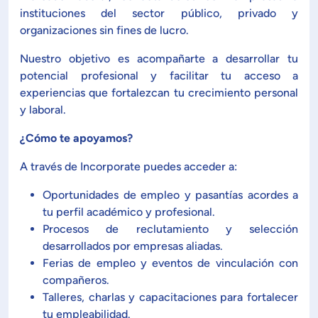
Planificación Institucional
instituciones del sector público, privado y
Publicaciones
organizaciones sin fines de lucro.
 de Capacitación Institucional
Nuestro objetivo es acompañarte a desarrollar tu
potencial profesional y facilitar tu acceso a
Estructura organizativa
experiencias que fortalezcan tu crecimiento personal
y laboral.
Rector
¿Cómo te apoyamos?
A través de Incorporate puedes acceder a:
Vicerrectoría Académica
Oportunidades de empleo y pasantías acordes a
tu perfil académico y profesional.
Secretaría General
Procesos de reclutamiento y selección
desarrollados por empresas aliadas.
ectoría de Ciencia y Tecnología
Ferias de empleo y eventos de vinculación con
compañeros.
Talleres, charlas y capacitaciones para fortalecer
ectoría de Gestión Institucional
tu empleabilidad.