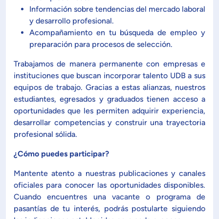
Información sobre tendencias del mercado laboral
ón de Administración y Finanzas
y desarrollo profesional.
Acompañamiento en tu búsqueda de empleo y
preparación para procesos de selección.
 Profesional e Internacionalización
Trabajamos de manera permanente con empresas e
instituciones que buscan incorporar talento UDB a sus
Calidad Académica
equipos de trabajo. Gracias a estas alianzas, nuestros
estudiantes, egresados ​​y graduados tienen acceso a
Políticas institucionales
oportunidades que les permiten adquirir experiencia,
desarrollar competencias y construir una trayectoria
profesional sólida.
Acreditaciones
¿Cómo puedes participar?
Boletín de noticias
Mantente atento a nuestras publicaciones y canales
oficiales para conocer las oportunidades disponibles.
Cuando encuentres una vacante o programa de
Línea de tiempo
pasantías de tu interés, podrás postularte siguiendo