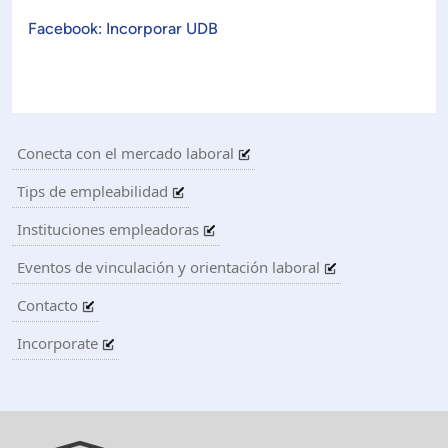
Planificación Institucional
Facebook: Incorporar UDB
Publicaciones
 de Capacitación Institucional
Estructura organizativa
Conecta con el mercado laboral
Rector
Tips de empleabilidad
Instituciones empleadoras
Vicerrectoría Académica
Eventos de vinculación y orientación laboral
Contacto
Secretaría General
Incorporate
ectoría de Ciencia y Tecnología
ectoría de Gestión Institucional