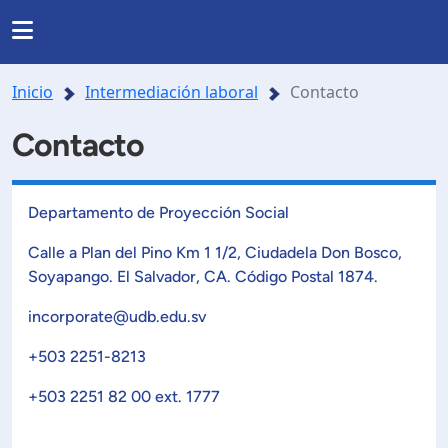
Regresar
Regresar
Regresar
Regresar
INSTITUCIONAL
Inicio
Intermediación laboral
Contacto
RRERAS Y PROGRAMAS
INVESTIGACIÓN
nas
Noticias
Contacto
Somos UDB
Listado de carreras
Presentación
Nuestra historia
Departamento de Proyección Social
da
Directorio
de formación en investigación
Posgrados
Calle a Plan del Pino Km 1 1/2, Ciudadela Don Bosco,
Ubicación
Soyapango. El Salvador, CA. Código Postal 1874.
lo y agenda de investigación
Facultades y Escuelas
incorporate@udb.edu.sv
Mundo salesiano
+503 2251-8213
orios y Centros Especializados.
Organización
Modelo Educativo
+503 2251 82 00 ext. 1777
royectos de investigación
Documentos estudiantiles