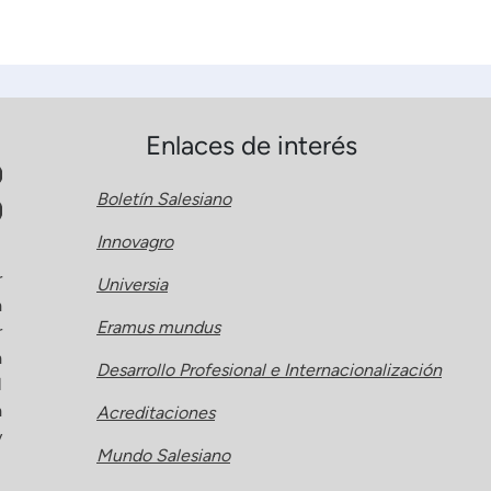
Enlaces de interés
Boletín Salesiano
Innovagro
r
Universia
a
Eramus mundus
r
a
Desarrollo Profesional e Internacionalización
l
a
Acreditaciones
y
Mundo Salesiano