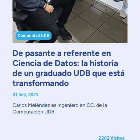
Comunidad UDB
De pasante a referente en
Ciencia de Datos: la historia
de un graduado UDB que está
transformando
01 Sep, 2025
0
Carlos Meléndez es ingeniero en CC. de la
A
Computación UDB
2262 Visitas