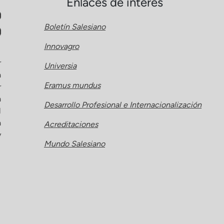
Enlaces de interés
Boletín Salesiano
Innovagro
r
Universia
a
Eramus mundus
r
a
Desarrollo Profesional e Internacionalización
l
a
Acreditaciones
y
Mundo Salesiano