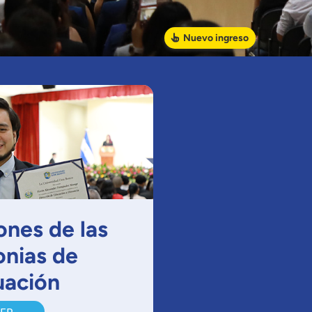
Nuevo
ingreso
ones de las
nias de
uación