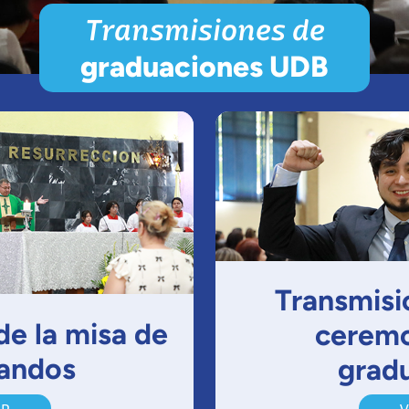
Transmisiones de
graduaciones UDB
Transmisi
de la misa de
ceremo
andos
grad