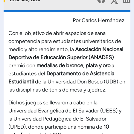
25 de Jun, 2026
Planificación Institucional
Publicaciones
 de Capacitación Institucional
Por Carlos Hernández
Con el objetivo de abrir espacios de sana
Estructura organizativa
competencia para estudiantes universitarios de
medio y alto rendimiento, la
Asociación Nacional
Rector
Deportiva de Educación Superior (ANADES)
premió con
medallas de bronce
,
plata y oro
a
estudiantes del
Departamento de Asistencia
Vicerrectoría Académica
Estudiantil
de la Universidad Don Bosco (UDB) en
las disciplinas de tenis de mesa y ajedrez.
Secretaría General
Dichos juegos se llevaron a cabo en la
ectoría de Ciencia y Tecnología
Universidad Evangélica de El Salvador (UEES) y
la Universidad Pedagógica de El Salvador
(UPED), donde participó una nómina de
10
ectoría de Gestión Institucional