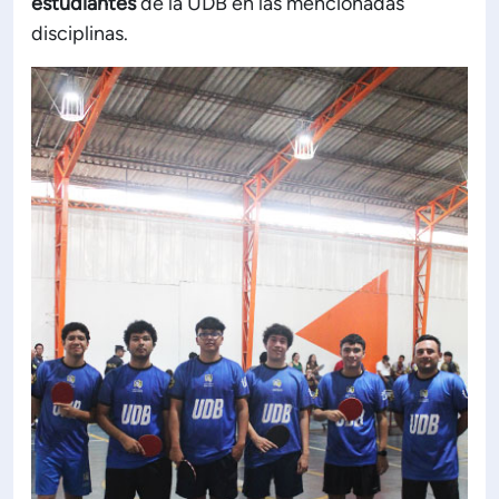
estudiantes
de la UDB en las mencionadas
disciplinas.
ón de Administración y Finanzas
 Profesional e Internacionalización
Calidad Académica
Políticas institucionales
Acreditaciones
Boletín de noticias
Línea de tiempo