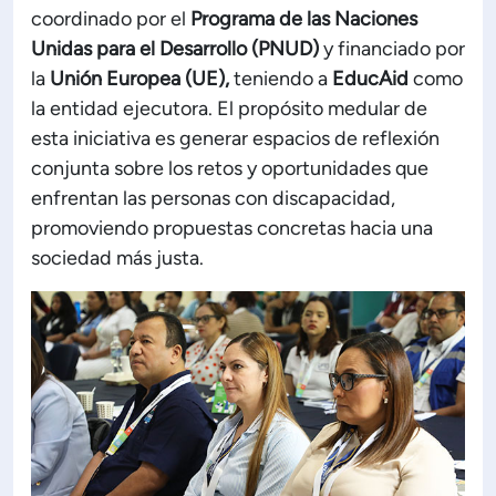
coordinado por el
Programa de las Naciones
ón de Administración y Finanzas
Unidas para el Desarrollo (PNUD)
y financiado por
la
Unión Europea (UE),
teniendo a
EducAid
como
la entidad ejecutora. El propósito medular de
 Profesional e Internacionalización
esta iniciativa es generar espacios de reflexión
conjunta sobre los retos y oportunidades que
Calidad Académica
enfrentan las personas con discapacidad,
promoviendo propuestas concretas hacia una
Políticas institucionales
sociedad más justa.
Acreditaciones
Boletín de noticias
Línea de tiempo