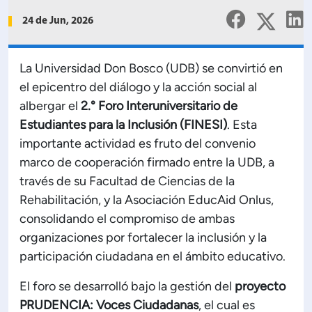
Planificación Institucional
24 de Jun, 2026
Publicaciones
 de Capacitación Institucional
La Universidad Don Bosco (UDB) se convirtió en
el epicentro del diálogo y la acción social al
Estructura organizativa
albergar el
2.° Foro Interuniversitario de
Estudiantes para la Inclusión (FINESI)
. Esta
Rector
importante actividad es fruto del convenio
marco de cooperación firmado entre la UDB, a
Vicerrectoría Académica
través de su Facultad de Ciencias de la
Rehabilitación, y la Asociación EducAid Onlus,
Secretaría General
consolidando el compromiso de ambas
organizaciones por fortalecer la inclusión y la
participación ciudadana en el ámbito educativo.
ectoría de Ciencia y Tecnología
El foro se desarrolló bajo la gestión del
proyecto
ectoría de Gestión Institucional
PRUDENCIA: Voces Ciudadanas
, el cual es