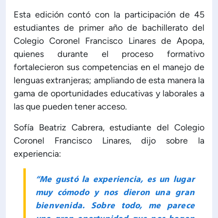
Esta edición contó con la participación de 45
ón de Administración y Finanzas
estudiantes de primer año de bachillerato del
Colegio Coronel Francisco Linares de Apopa,
 Profesional e Internacionalización
quienes durante el proceso formativo
fortalecieron sus competencias en el manejo de
lenguas extranjeras; ampliando de esta manera la
Calidad Académica
gama de oportunidades educativas y laborales a
las que pueden tener acceso.
Políticas institucionales
Sofía Beatriz Cabrera, estudiante del Colegio
Acreditaciones
Coronel Francisco Linares, dijo sobre la
experiencia:
Boletín de noticias
“Me gustó la experiencia, es un lugar
muy cómodo y nos dieron una gran
Línea de tiempo
bienvenida. Sobre todo, me parece