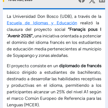
16 de Abr, 2026
Planificación Institucional
Publicaciones
 de Capacitación Institucional
La Universidad Don Bosco (UDB), a través de la
Escuela de Idiomas y Educación
realizó la
clausura del proyecto social
“Franaçis pous I
Estructura organizativa
´Avenir 2026”,
una iniciativa orientada a potenciar
el dominio del idioma francés en los estudiantes
Rector
de educación media pertenecientes al municipio
de Soyapango y zonas aledañas.
Vicerrectoría Académica
El proyecto consiste en un
diplomado de francés
básico dirigido a estudiantes de bachillerato,
Secretaría General
destinado a desarrollar las habilidades receptivas
y productivas en el idioma, permitiendo a los
ectoría de Ciencia y Tecnología
participantes alcanzar un 25% del nivel A1 según
el marco Común Europeo de Referencia para las
ectoría de Gestión Institucional
Lenguas (MCER).