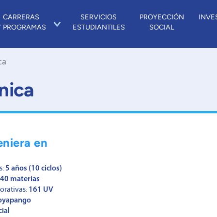
CARRERAS
SERVICIOS
PROYECCIÓN
INVE
Y PROGRAMAS
ESTUDIANTILES
SOCIAL
ca
nica
eniera en
s:
5 años (10 ciclos)
40 materias
orativas:
161 UV
oyapango
ial