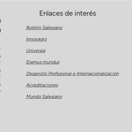
Enlaces de interés
Boletín Salesiano
Innovagro
r
Universia
a
Eramus mundus
r
a
Desarrollo Profesional e Internacionalización
l
a
Acreditaciones
y
Mundo Salesiano