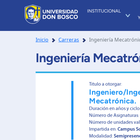
INSTITUCIONAL
Inicio
Carreras
Ingeniería Mecatróni
Ingeniería Mecatró
Titulo a otorgar:
Ingeniero/Ing
Mecatrónica.
Duración en años y ciclo
Número de Asignaturas:
Número de unidades val
Impartida en:
Campus S
Modalidad:
Semipresenc