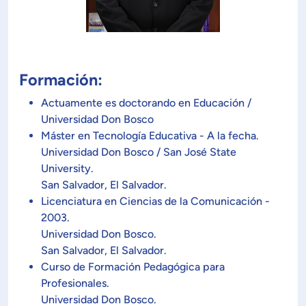
Planificación Institucional
Publicaciones
 de Capacitación Institucional
Formación:
Estructura organizativa
Actuamente es doctorando en Educación /
Universidad Don Bosco
Rector
Máster en Tecnología Educativa - A la fecha.
Universidad Don Bosco / San José State
Vicerrectoría Académica
University.
San Salvador, El Salvador.
Licenciatura en Ciencias de la Comunicación -
Secretaría General
2003.
Universidad Don Bosco.
San Salvador, El Salvador.
ectoría de Ciencia y Tecnología
Curso de Formación Pedagógica para
Profesionales.
ectoría de Gestión Institucional
Universidad Don Bosco.