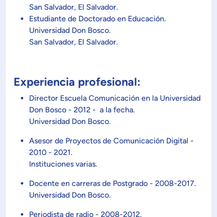
San Salvador, El Salvador.
Estudiante de Doctorado en Educación.
ón de Administración y Finanzas
Universidad Don Bosco.
San Salvador, El Salvador.
 Profesional e Internacionalización
Calidad Académica
Experiencia profesional:
Director Escuela Comunicación en la Universidad
Políticas institucionales
Don Bosco - 2012 - a la fecha.
Universidad Don Bosco.
Acreditaciones
Asesor de Proyectos de Comunicación Digital -
2010 - 2021.
Instituciones varias.
Boletín de noticias
Docente en carreras de Postgrado - 2008-2017.
Universidad Don Bosco.
Línea de tiempo
Periodista de radio - 2008-2012.