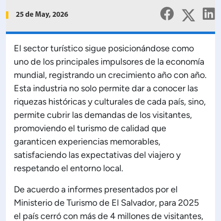
Planificación Institucional
25 de May, 2026
Publicaciones
 de Capacitación Institucional
El sector turístico sigue posicionándose como
uno de los principales impulsores de la economía
Estructura organizativa
mundial, registrando un crecimiento año con año.
Esta industria no solo permite dar a conocer las
Rector
riquezas históricas y culturales de cada país, sino,
permite cubrir las demandas de los visitantes,
Vicerrectoría Académica
promoviendo el turismo de calidad que
garanticen experiencias memorables,
Secretaría General
satisfaciendo las expectativas del viajero y
respetando el entorno local.
ectoría de Ciencia y Tecnología
De acuerdo a informes presentados por el
Ministerio de Turismo de El Salvador, para 2025
ectoría de Gestión Institucional
el país cerró con más de 4 millones de visitantes,