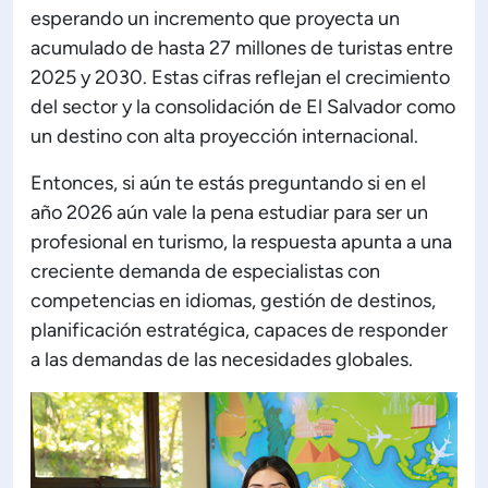
esperando un incremento que proyecta un
ón de Administración y Finanzas
acumulado de hasta 27 millones de turistas entre
2025 y 2030. Estas cifras reflejan el crecimiento
del sector y la consolidación de El Salvador como
 Profesional e Internacionalización
un destino con alta proyección internacional.
Calidad Académica
Entonces, si aún te estás preguntando si en el
año 2026 aún vale la pena estudiar para ser un
profesional en turismo, la respuesta apunta a una
Políticas institucionales
creciente demanda de especialistas con
competencias en idiomas, gestión de destinos,
Acreditaciones
planificación estratégica, capaces de responder
a las demandas de las necesidades globales.
Boletín de noticias
Línea de tiempo