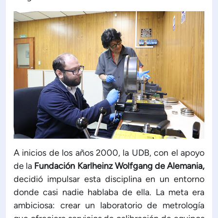
ón de Administración y Finanzas
 Profesional e Internacionalización
Calidad Académica
Políticas institucionales
Acreditaciones
A inicios de los años 2000, la UDB, con el apoyo
de la
Fundación Karlheinz Wolfgang de Alemania,
Boletín de noticias
decidió impulsar esta disciplina en un entorno
donde casi nadie hablaba de ella. La meta era
Línea de tiempo
ambiciosa: crear un laboratorio de metrología