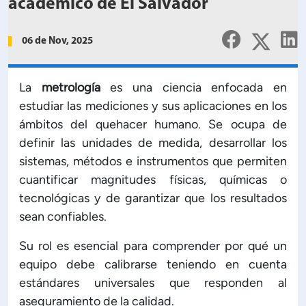
Planificación Institucional
académico de El Salvador
Publicaciones
06 de Nov, 2025
 de Capacitación Institucional
Estructura organizativa
La
metrología
es una ciencia enfocada en
estudiar las mediciones y sus aplicaciones en los
ámbitos del quehacer humano. Se ocupa de
Rector
definir las unidades de medida, desarrollar los
sistemas, métodos e instrumentos que permiten
Vicerrectoría Académica
cuantificar magnitudes físicas, químicas o
tecnológicas y de garantizar que los resultados
Secretaría General
sean confiables.
Su rol es esencial para comprender por qué un
ectoría de Ciencia y Tecnología
equipo debe calibrarse teniendo en cuenta
estándares universales que responden al
ectoría de Gestión Institucional
aseguramiento de la calidad.