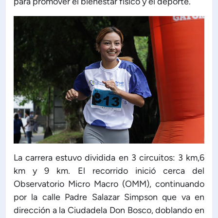
para promover el bienestar físico y el deporte.
ón de Administración y Finanzas
 Profesional e Internacionalización
Calidad Académica
Políticas institucionales
Acreditaciones
La carrera estuvo dividida en 3 circuitos: 3 km,6
Boletín de noticias
km y 9 km. El recorrido inició cerca del
Observatorio Micro Macro (OMM), continuando
por la calle Padre Salazar Simpson que va en
Línea de tiempo
dirección a la Ciudadela Don Bosco, doblando en