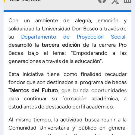
28 de Abr, 2026
Planificación Institucional
Publicaciones
 de Capacitación Institucional
Con un ambiente de alegría, emoción y
solidaridad la Universidad Don Bosco a través de
su
Departamento de Proyección Social
,
Estructura organizativa
desarrolló la
tercera edición
de la carrera Pro
Becas bajo el lema: "Empoderando a las
Rector
generaciones a través de la educación".
Esta iniciativa tiene como finalidad recaudar
Vicerrectoría Académica
fondos que son destinados al programa de becas
Talentos del Futuro
, que brinda oportunidades
Secretaría General
para continuar su formación académica, a
estudiantes de destacado perfil académico.
ectoría de Ciencia y Tecnología
Al mismo tiempo, la actividad busca reunir a la
Comunidad Universitaria y público en general
ectoría de Gestión Institucional