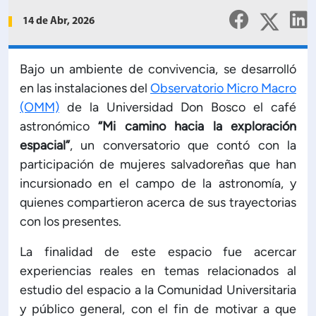
Planificación Institucional
14 de Abr, 2026
Publicaciones
 de Capacitación Institucional
Bajo un ambiente de convivencia, se desarrolló
en las instalaciones del
Observatorio Micro Macro
Estructura organizativa
(OMM)
de la Universidad Don Bosco el café
astronómico
“Mi camino hacia la exploración
Rector
espacial”
, un conversatorio que contó con la
participación de mujeres salvadoreñas que han
Vicerrectoría Académica
incursionado en el campo de la astronomía, y
quienes compartieron acerca de sus trayectorias
Secretaría General
con los presentes.
La finalidad de este espacio fue acercar
ectoría de Ciencia y Tecnología
experiencias reales en temas relacionados al
estudio del espacio a la Comunidad Universitaria
ectoría de Gestión Institucional
y público general, con el fin de motivar a que