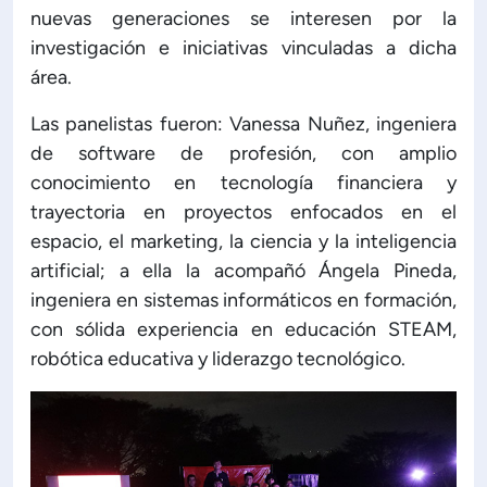
nuevas generaciones se interesen por la
ón de Administración y Finanzas
investigación e iniciativas vinculadas a dicha
área.
 Profesional e Internacionalización
Las panelistas fueron: Vanessa Nuñez, ingeniera
de software de profesión, con amplio
Calidad Académica
conocimiento en tecnología financiera y
trayectoria en proyectos enfocados en el
espacio, el marketing, la ciencia y la inteligencia
Políticas institucionales
artificial; a ella la acompañó Ángela Pineda,
ingeniera en sistemas informáticos en formación,
Acreditaciones
con sólida experiencia en educación STEAM,
robótica educativa y liderazgo tecnológico.
Boletín de noticias
Línea de tiempo