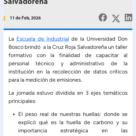
Planificación Institucional
Salvadoreña
Publicaciones
11 de Feb, 2026
 de Capacitación Institucional
Estructura organizativa
La
Escuela de Industrial
de la Universidad Don
Bosco brindó a la Cruz Roja Salvadoreña un taller
formativo con la finalidad de capacitar al
Rector
personal técnico y administrativo de la
institución en la recolección de datos críticos
Vicerrectoría Académica
para la medición de emisiones.
La jornada estuvo dividida en 3 ejes temáticos
Secretaría General
principales:
ectoría de Ciencia y Tecnología
El peso real de nuestras huellas: donde se
explicó qué es la huella de carbono y su
importancia estratégica en las
ectoría de Gestión Institucional