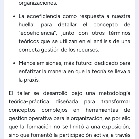
organizaciones.
ón de Administración y Finanzas
La ecoeficiencia como respuesta a nuestra
huella: para detallar el concepto de
 Profesional e Internacionalización
“ecoeficiencia”, junto con otros términos
teóricos que se utilizan en el análisis de una
correcta gestión de los recursos.
Calidad Académica
Menos emisiones, más futuro: dedicado para
Políticas institucionales
enfatizar la manera en que la teoría se lleva a
la praxis.
Acreditaciones
El taller se desarrolló bajo una metodología
teórica-práctica diseñada para transformar
Boletín de noticias
conceptos complejos en herramientas de
gestión operativa para la organización, es por ello
que la formación no se limitó a una exposición;
Línea de tiempo
sino que fomentó la participación activa, a través