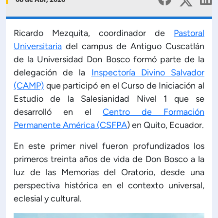
08 de Abr, 2026
Planificación Institucional
Publicaciones
 de Capacitación Institucional
Ricardo Mezquita, coordinador de
Pastoral
Universitaria
del campus de Antiguo Cuscatlán
de la Universidad Don Bosco formó parte de la
Estructura organizativa
delegación de la
Inspectoría Divino Salvador
(CAMP)
que participó en el Curso de Iniciación al
Rector
Estudio de la Salesianidad Nivel 1 que se
desarrolló en el
Centro de Formación
Vicerrectoría Académica
Permanente América (CSFPA
) en Quito, Ecuador.
En este primer nivel fueron profundizados los
Secretaría General
primeros treinta años de vida de Don Bosco a la
luz de las Memorias del Oratorio, desde una
ectoría de Ciencia y Tecnología
perspectiva histórica en el contexto universal,
eclesial y cultural.
ectoría de Gestión Institucional