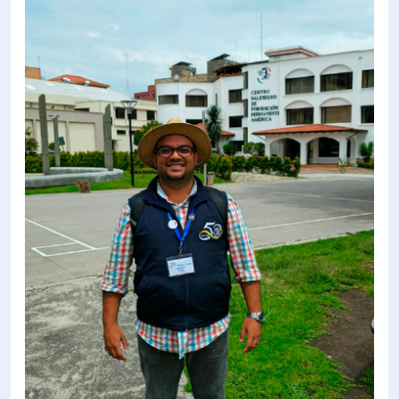
ón de Administración y Finanzas
 Profesional e Internacionalización
Calidad Académica
Políticas institucionales
Acreditaciones
Boletín de noticias
Línea de tiempo