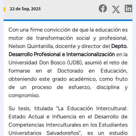
Planificación Institucional
22 de Sep, 2025
Publicaciones
 de Capacitación Institucional
Con una firme convicción de que la educación es
motor de transformación social y profesional,
Estructura organizativa
Nelson Quintanilla, docente y director del
Depto.
Desarrollo Profesional e Internacionalización
en la
Rector
Universidad Don Bosco (UDB), asumió el reto de
formarse en el Doctorado en Educación,
Vicerrectoría Académica
obteniendo este grado académico, como fruto
de un proceso de esfuerzo, disciplina y
Secretaría General
compromiso.
Su tesis, titulada “La Educación Intercultural:
ectoría de Ciencia y Tecnología
Estado Actual e Influencia en el Desarrollo de
Competencias Interculturales en los Estudiantes
ectoría de Gestión Institucional
Universitarios Salvadoreños”, es un estudio