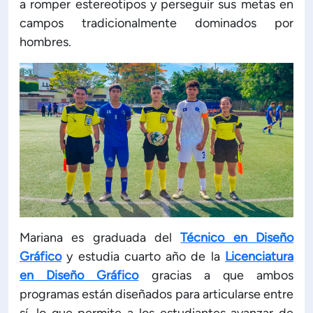
a romper estereotipos y perseguir sus metas en
campos tradicionalmente dominados por
ón de Administración y Finanzas
hombres.
 Profesional e Internacionalización
Calidad Académica
Políticas institucionales
Acreditaciones
Mariana es graduada del
Técnico en Diseño
Boletín de noticias
Gráfico
y estudia cuarto año de la
Licenciatura
en Diseño Gráfico
gracias a que ambos
Línea de tiempo
programas están diseñados para articularse entre