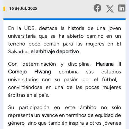
Planificación Institucional
16 de Jul, 2025
Publicaciones
 de Capacitación Institucional
En la UDB, destaca la historia de una joven
universitaria que se ha abierto camino en un
Estructura organizativa
terreno poco común para las mujeres en El
Salvador:
el arbitraje deportivo
.
Rector
Con determinación y disciplina,
Mariana Il
Vicerrectoría Académica
Cornejo Hwang
combina sus estudios
universitarios con su pasión por el fútbol, ​​
convirtiéndose en una de las pocas mujeres
Secretaría General
árbitras en el país.
ectoría de Ciencia y Tecnología
Su participación en este ámbito no solo
representa un avance en términos de equidad de
género, sino que también inspira a otros jóvenes
ectoría de Gestión Institucional