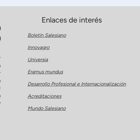
Enlaces de interés
Boletín Salesiano
Innovagro
r
Universia
a
Eramus mundus
r
a
Desarrollo Profesional e Internacionalización
l
a
Acreditaciones
y
Mundo Salesiano