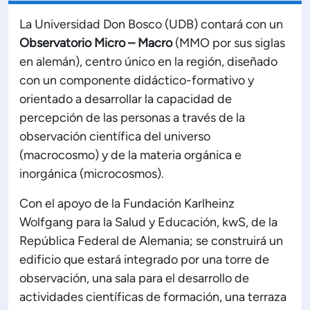
Planificación Institucional
La Universidad Don Bosco (UDB) contará con un
Publicaciones
Observatorio Micro – Macro
(MMO por sus siglas
 de Capacitación Institucional
en alemán), centro único en la región, diseñado
con un componente didáctico-formativo y
Estructura organizativa
orientado a desarrollar la capacidad de
percepción de las personas a través de la
Rector
observación científica del universo
(macrocosmo) y de la materia orgánica e
Vicerrectoría Académica
inorgánica (microcosmos).
Con el apoyo de la Fundación Karlheinz
Secretaría General
Wolfgang para la Salud y Educación, kwS, de la
República Federal de Alemania; se construirá un
ectoría de Ciencia y Tecnología
edificio que estará integrado por una torre de
observación, una sala para el desarrollo de
actividades científicas de formación, una terraza
ectoría de Gestión Institucional