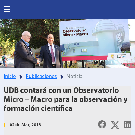
Regresar
Regresar
Regresar
Regresar
INSTITUCIONAL
RRERAS Y PROGRAMAS
INVESTIGACIÓN
nas
Noticias
Somos UDB
Listado de carreras
Presentación
Nuestra historia
da
Directorio
de formación en investigación
Posgrados
Inicio
Publicaciones
Noticia
Ubicación
UDB contará con un Observatorio
lo y agenda de investigación
Facultades y Escuelas
Micro – Macro para la observación y
Mundo salesiano
formación científica
orios y Centros Especializados.
Organización
Modelo Educativo
02 de Mar, 2018
royectos de investigación
Documentos estudiantiles