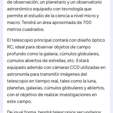
de observación, un planetario y un observatorio
astronómico equipado con tecnología que
ón de Administración y Finanzas
permite el estudio de la ciencia a nivel micro y
macro. Tendrá un área aproximada de 700
 Profesional e Internacionalización
metros cuadrados.
El telescopio principal contará con diseño óptico
Calidad Académica
RC, ideal para observar objetos de campo
profundo como la galaxia, cúmulos globulares,
Políticas institucionales
cúmulos abiertos de estrellas, etc. Estará
equipado además con cámaras CCD utilizadas en
Acreditaciones
astronomía para transmitir imágenes del
telescopio en tiempo real, tales como la luna,
planetas, galaxias, cúmulos globulares y abiertos,
Boletín de noticias
con el objetivo de realizar investigaciones en
este campo.
Línea de tiempo
De igual forma, tendrá telescopios secundarios,