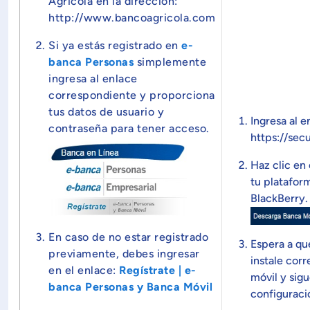
Agrícola en la dirección:
http://www.bancoagricola.com
Si ya estás registrado en
e-
banca Personas
simplemente
ingresa al enlace
correspondiente y proporciona
tus datos de usuario y
Ingresa al e
contraseña para tener acceso.
https://sec
Haz clic en
tu platafor
BlackBerry.
En caso de no estar registrado
Espera a qu
previamente, debes ingresar
instale cor
en el enlace:
Regístrate | e-
móvil y sigu
banca Personas y Banca Móvil
configuració