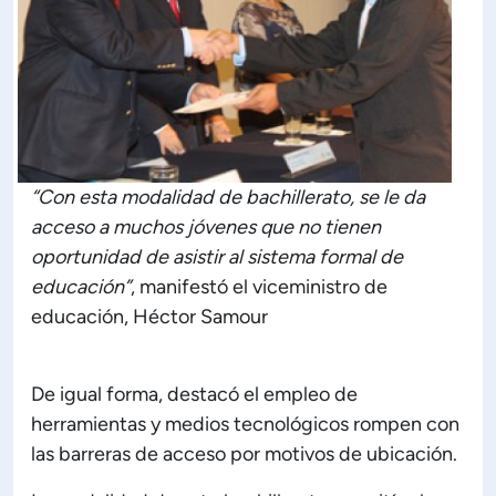
ón de Administración y Finanzas
 Profesional e Internacionalización
Calidad Académica
“Con esta modalidad de bachillerato, se le da
acceso a muchos jóvenes que no tienen
Políticas institucionales
oportunidad de asistir al sistema formal de
educación”
, manifestó el viceministro de
educación, Héctor Samour
Acreditaciones
Boletín de noticias
De igual forma, destacó el empleo de
herramientas y medios tecnológicos rompen con
las barreras de acceso por motivos de ubicación.
Línea de tiempo