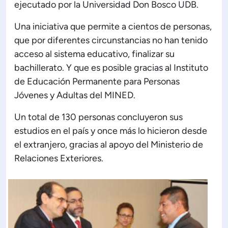
Planificación Institucional
ejecutado por la Universidad Don Bosco UDB.
Publicaciones
Una iniciativa que permite a cientos de personas,
 de Capacitación Institucional
que por diferentes circunstancias no han tenido
acceso al sistema educativo, finalizar su
Estructura organizativa
bachillerato. Y que es posible gracias al Instituto
de Educación Permanente para Personas
Rector
Jóvenes y Adultas del MINED.
Un total de 130 personas concluyeron sus
Vicerrectoría Académica
estudios en el país y once más lo hicieron desde
el extranjero, gracias al apoyo del Ministerio de
Secretaría General
Relaciones Exteriores.
ectoría de Ciencia y Tecnología
ectoría de Gestión Institucional