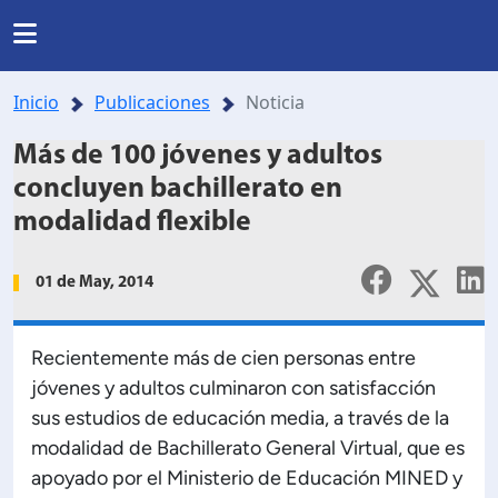
Regresar
Regresar
Regresar
Regresar
INSTITUCIONAL
Inicio
Publicaciones
Noticia
RRERAS Y PROGRAMAS
INVESTIGACIÓN
nas
Noticias
Más de 100 jóvenes y adultos
Somos UDB
concluyen bachillerato en
Listado de carreras
Presentación
modalidad flexible
Nuestra historia
da
Directorio
de formación en investigación
Posgrados
01 de May, 2014
Ubicación
lo y agenda de investigación
Facultades y Escuelas
Recientemente más de cien personas entre
Mundo salesiano
jóvenes y adultos culminaron con satisfacción
orios y Centros Especializados.
Organización
sus estudios de educación media, a través de la
Modelo Educativo
modalidad de Bachillerato General Virtual, que es
apoyado por el Ministerio de Educación MINED y
royectos de investigación
Documentos estudiantiles