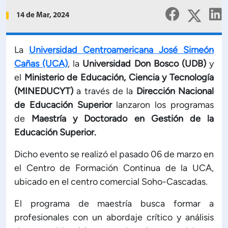
Planificación Institucional
14 de Mar, 2024
Publicaciones
 de Capacitación Institucional
La
Universidad Centroamericana José Simeón
Cañas (UCA)
, la
Universidad Don Bosco (UDB)
y
Estructura organizativa
el
Ministerio de Educación, Ciencia y Tecnología
(MINEDUCYT)
a través de la
Dirección Nacional
Rector
de Educación Superior
lanzaron los programas
de
Maestría y Doctorado en Gestión de la
Vicerrectoría Académica
Educación Superior.
Dicho evento se realizó el pasado 06 de marzo en
Secretaría General
el Centro de Formación Continua de la UCA,
ubicado en el centro comercial Soho-Cascadas.
ectoría de Ciencia y Tecnología
El programa de maestría busca formar a
profesionales con un abordaje crítico y análisis
ectoría de Gestión Institucional