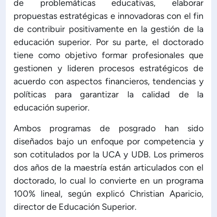
de problemáticas educativas, elaborar
propuestas estratégicas e innovadoras con el fin
ón de Administración y Finanzas
de contribuir positivamente en la gestión de la
educación superior. Por su parte, el doctorado
 Profesional e Internacionalización
tiene como objetivo formar profesionales que
gestionen y lideren procesos estratégicos de
Calidad Académica
acuerdo con aspectos financieros, tendencias y
políticas para garantizar la calidad de la
educación superior.
Políticas institucionales
Ambos programas de posgrado han sido
Acreditaciones
diseñados bajo un enfoque por competencia y
son cotitulados por la UCA y UDB. Los primeros
dos años de la maestría están articulados con el
Boletín de noticias
doctorado, lo cual lo convierte en un programa
100% lineal, según explicó Christian Aparicio,
Línea de tiempo
director de Educación Superior.