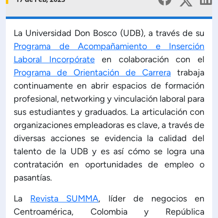
17 de Feb, 2023
ficación Institucional
Publicaciones
apacitación Institucional
La Universidad Don Bosco (UDB), a través de su
Programa de Acompañamiento e Inserción
Laboral Incorpórate
en colaboración con el
ructura organizativa
Programa de Orientación de Carrera
trabaja
continuamente en abrir espacios de formación
Rector
profesional, networking y vinculación laboral para
sus estudiantes y graduados. La articulación con
rrectoría Académica
organizaciones empleadoras es clave, a través de
diversas acciones se evidencia la calidad del
ecretaría General
talento de la UDB y es así cómo se logra una
contratación en oportunidades de empleo o
pasantías.
ría de Ciencia y Tecnología
La
Revista SUMMA
, líder de negocios en
ía de Gestión Institucional
Centroamérica, Colombia y República