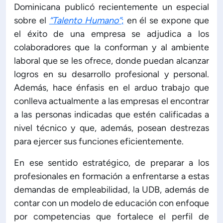
Dominicana publicó recientemente un especial
sobre el
“Talento Humano”
;
en él se expone que
e Administración y Finanzas
el éxito de una empresa se adjudica a los
colaboradores que la conforman y al ambiente
fesional e Internacionalización
laboral que se les ofrece, donde puedan alcanzar
logros en su desarrollo profesional y personal.
alidad Académica
Además, hace énfasis en el arduo trabajo que
conlleva actualmente a las empresas el encontrar
ticas institucionales
a las personas indicadas que estén calificadas a
nivel técnico y que, además, posean destrezas
para ejercer sus funciones eficientemente.
Acreditaciones
En ese sentido estratégico, de preparar a los
oletín de noticias
profesionales en formación a enfrentarse a estas
demandas de empleabilidad, la UDB, además de
contar con un modelo de educación con enfoque
Línea de tiempo
por competencias que fortalece el perfil de