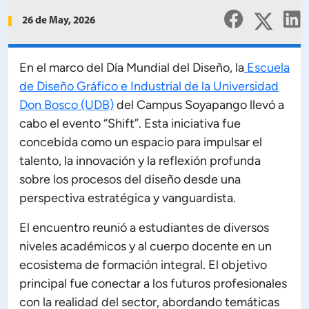
Planificación Institucional
26 de May, 2026
Publicaciones
 de Capacitación Institucional
En el marco del Día Mundial del Diseño, la
Escuela
de Diseño Gráfico e Industrial de la Universidad
Estructura organizativa
Don Bosco (UDB)
del Campus Soyapango llevó a
cabo el evento “Shift”. Esta iniciativa fue
Rector
concebida como un espacio para impulsar el
talento, la innovación y la reflexión profunda
Vicerrectoría Académica
sobre los procesos del diseño desde una
perspectiva estratégica y vanguardista.
Secretaría General
El encuentro reunió a estudiantes de diversos
niveles académicos y al cuerpo docente en un
ectoría de Ciencia y Tecnología
ecosistema de formación integral. El objetivo
principal fue conectar a los futuros profesionales
ectoría de Gestión Institucional
con la realidad del sector, abordando temáticas