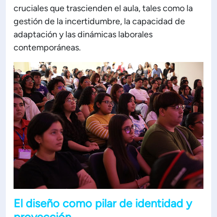
cruciales que trascienden el aula, tales como la
ón de Administración y Finanzas
gestión de la incertidumbre, la capacidad de
adaptación y las dinámicas laborales
contemporáneas.
 Profesional e Internacionalización
Calidad Académica
Políticas institucionales
Acreditaciones
Boletín de noticias
Línea de tiempo
El diseño como pilar de identidad y
proyección