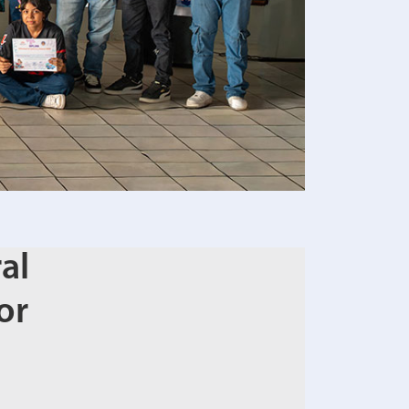
al
or