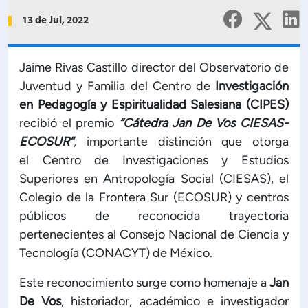
Planificación Institucional
13 de Jul, 2022
Publicaciones
 de Capacitación Institucional
Jaime Rivas Castillo director del Observatorio de
Juventud y Familia del Centro de
Investigación
Estructura organizativa
en Pedagogía y Espiritualidad Salesiana
(CIPES)
recibió el premio
“Cátedra Jan De Vos CIESAS-
Rector
ECOSUR”
,
importante distinción que otorga
el Centro de Investigaciones y Estudios
Vicerrectoría Académica
Superiores en Antropología Social (CIESAS), el
Colegio de la Frontera Sur (ECOSUR) y centros
Secretaría General
públicos de reconocida trayectoria
pertenecientes al Consejo Nacional de Ciencia y
Tecnología (CONACYT) de México.
ectoría de Ciencia y Tecnología
Este reconocimiento surge como homenaje a
Jan
ectoría de Gestión Institucional
De Vos
, historiador, académico e investigador