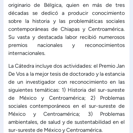
originario de Bélgica, quien en más de tres
ón de Administración y Finanzas
décadas se dedicó a producir conocimiento
sobre la historia y las problemáticas sociales
contemporáneas de Chiapas y Centroamérica.
 Profesional e Internacionalización
Su vasta y destacada labor recibió numerosos
premios nacionales y reconocimientos
Calidad Académica
internacionales.
La Cátedra incluye dos actividades: el Premio Jan
Políticas institucionales
De Vos a la mejor tesis de doctorado y la estancia
de un investigador con reconocimiento en las
Acreditaciones
siguientes temáticas: 1) Historia del sur-sureste
de México y Centroamérica; 2) Problemas
Boletín de noticias
sociales contemporáneos en el sur-sureste de
México y Centroamérica; 3) Problemas
Línea de tiempo
ambientales, de salud y de sustentabilidad en el
sur-sureste de México y Centroamérica.