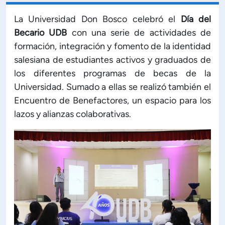
Planificación Institucional
La Universidad Don Bosco celebró el
Día del
Publicaciones
 de Capacitación Institucional
Becario UDB
con una serie de actividades de
formación, integración y fomento de la identidad
salesiana de estudiantes activos y graduados de
Estructura organizativa
los diferentes programas de becas de la
Universidad. Sumado a ellas se realizó también el
Rector
Encuentro de Benefactores, un espacio para los
lazos y alianzas colaborativas.
Vicerrectoría Académica
Secretaría General
ectoría de Ciencia y Tecnología
ectoría de Gestión Institucional