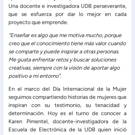
Una docente e investigadora UDB perseverante,
ón de Administración y Finanzas
que se esfuerza por dar lo mejor en cada
proyecto que emprende.
 Profesional e Internacionalización
"Enseñar es algo que me motiva mucho, porque
creo que el conocimiento tiene más valor cuando
Calidad Académica
se comparte y puede inspirar a otras personas.
Me gusta enfrentar retos y buscar soluciones
creativas, siempre con la visión de aportar algo
Políticas institucionales
positivo a mi entorno".
Acreditaciones
En el marco del Día Internacional de la Mujer
seguimos compartiendo historias de mujeres que
Boletín de noticias
inspiran con su testimonio, su tenacidad y
determinación. Hoy es el turno de conocer a
Karen Pimentel, docente-investigadora de la
Línea de tiempo
Escuela de Electrónica de la UDB quien inició