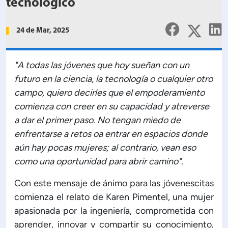
Planificación Institucional
tecnológico
Publicaciones
24 de Mar, 2025
 de Capacitación Institucional
Estructura organizativa
"A todas las jóvenes que hoy sueñan con un
futuro en la ciencia, la tecnología o cualquier otro
campo, quiero decirles que el empoderamiento
Rector
comienza con creer en su capacidad y atreverse
a dar el primer paso. No tengan miedo de
Vicerrectoría Académica
enfrentarse a retos oa entrar en espacios donde
aún hay pocas mujeres; al contrario, vean eso
Secretaría General
como una oportunidad para abrir camino".
Con este mensaje de ánimo para las jóvenescitas
ectoría de Ciencia y Tecnología
comienza el relato de Karen Pimentel, una mujer
apasionada por la ingeniería, comprometida con
ectoría de Gestión Institucional
aprender, innovar y compartir su conocimiento.