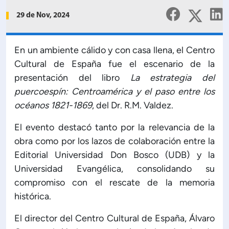
Planificación Institucional
29 de Nov, 2024
Publicaciones
 de Capacitación Institucional
En un ambiente cálido y con casa llena, el Centro
Cultural de España fue el escenario de la
Estructura organizativa
presentación del libro
La estrategia del
puercoespín: Centroamérica y el paso entre los
Rector
océanos 1821-1869
, del Dr. R.M. Valdez.
Vicerrectoría Académica
El evento destacó tanto por la relevancia de la
obra como por los lazos de colaboración entre la
Editorial Universidad Don Bosco (UDB) y la
Secretaría General
Universidad Evangélica, consolidando su
compromiso con el rescate de la memoria
ectoría de Ciencia y Tecnología
histórica.
El director del Centro Cultural de España, Álvaro
ectoría de Gestión Institucional