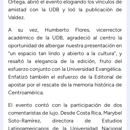
Ortega, abrió el evento elogiando los vínculos de
amistad con la UDB y loó la publicación de
ón de Administración y Finanzas
Valdez.
A su vez, Humberto Flores, vicerrector
 Profesional e Internacionalización
académico de la UDB, agradeció al centro la
oportunidad de albergar nuestra presentación en
Calidad Académica
“un espacio tan lindo y abierto a la cultura”, y
resaltó la elegancia de la edición, fruto del
Políticas institucionales
esfuerzo conjunto con la Universidad Evangélica.
Enfatizó también el esfuerzo de la Editorial de
Acreditaciones
apostar por el rescate de la memoria histórica de
Centroamérica.
Boletín de noticias
El evento contó con la participación de dos
comentaristas de lujo. Desde Costa Rica, Marybel
Línea de tiempo
Soto-Ramírez, directora de Estudios
Latinoamericanos de la Universidad Nacional