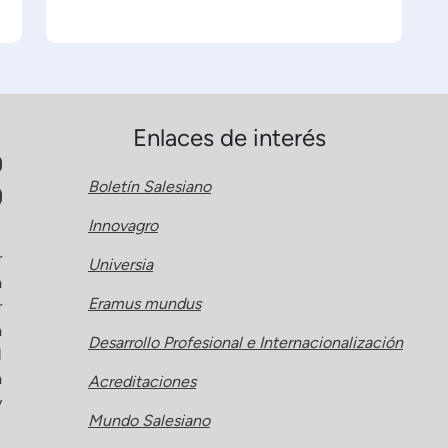
Enlaces de interés
Boletín Salesiano
Innovagro
r
Universia
a
Eramus mundus
r
a
Desarrollo Profesional e Internacionalización
l
a
Acreditaciones
y
Mundo Salesiano