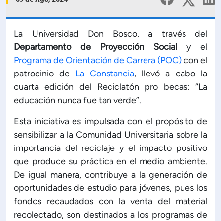
09 de Ago, 2024
Planificación Institucional
Publicaciones
 de Capacitación Institucional
La Universidad Don Bosco, a través del
Departamento de Proyección Social
y el
Programa de Orientación de Carrera (POC)
con el
Estructura organizativa
patrocinio de
La Constancia
, llevó a cabo la
cuarta edición del Reciclatón pro becas: “La
Rector
educación nunca fue tan verde”.
Esta iniciativa es impulsada con el propósito de
Vicerrectoría Académica
sensibilizar a la Comunidad Universitaria sobre la
importancia del reciclaje y el impacto positivo
Secretaría General
que produce su práctica en el medio ambiente.
De igual manera, contribuye a la generación de
ectoría de Ciencia y Tecnología
oportunidades de estudio para jóvenes, pues los
fondos recaudados con la venta del material
ectoría de Gestión Institucional
recolectado, son destinados a los programas de