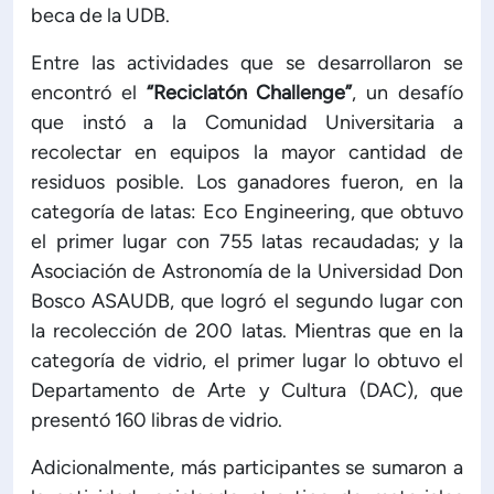
beca de la UDB.
ón de Administración y Finanzas
Entre las actividades que se desarrollaron se
encontró el
“Reciclatón Challenge”
, un desafío
 Profesional e Internacionalización
que instó a la Comunidad Universitaria a
recolectar en equipos la mayor cantidad de
residuos posible. Los ganadores fueron, en la
Calidad Académica
categoría de latas: Eco Engineering, que obtuvo
el primer lugar con 755 latas recaudadas; y la
Políticas institucionales
Asociación de Astronomía de la Universidad Don
Bosco ASAUDB, que logró el segundo lugar con
Acreditaciones
la recolección de 200 latas. Mientras que en la
categoría de vidrio, el primer lugar lo obtuvo el
Boletín de noticias
Departamento de Arte y Cultura (DAC), que
presentó 160 libras de vidrio.
Línea de tiempo
Adicionalmente, más participantes se sumaron a