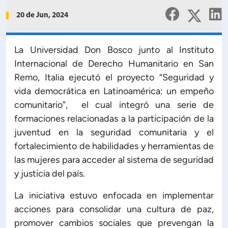
Planificación Institucional
20 de Jun, 2024
Publicaciones
 de Capacitación Institucional
La Universidad Don Bosco junto al Instituto
Internacional de Derecho Humanitario en San
Estructura organizativa
Remo, Italia ejecutó el proyecto “Seguridad y
vida democrática en Latinoamérica: un empeño
Rector
comunitario”, el cual integró una serie de
formaciones relacionadas a la participación de la
Vicerrectoría Académica
juventud en la seguridad comunitaria y el
fortalecimiento de habilidades y herramientas de
Secretaría General
las mujeres para acceder al sistema de seguridad
y justicia del país.
ectoría de Ciencia y Tecnología
La iniciativa estuvo enfocada en implementar
acciones para consolidar una cultura de paz,
ectoría de Gestión Institucional
promover cambios sociales que prevengan la