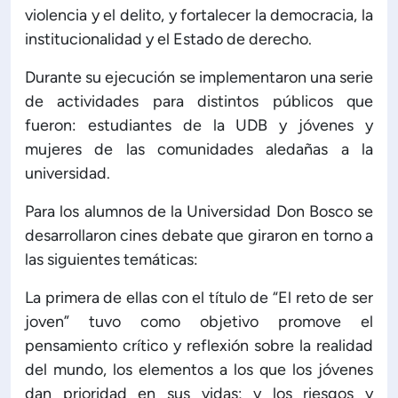
violencia y el delito, y fortalecer la democracia, la
ón de Administración y Finanzas
institucionalidad y el Estado de derecho.
Durante su ejecución se implementaron una serie
 Profesional e Internacionalización
de actividades para distintos públicos que
fueron: estudiantes de la UDB y jóvenes y
Calidad Académica
mujeres de las comunidades aledañas a la
universidad.
Políticas institucionales
Para los alumnos de la Universidad Don Bosco se
desarrollaron cines debate que giraron en torno a
Acreditaciones
las siguientes temáticas:
La primera de ellas con el título de “El reto de ser
Boletín de noticias
joven” tuvo como objetivo promove el
pensamiento crítico y reflexión sobre la realidad
Línea de tiempo
del mundo, los elementos a los que los jóvenes
dan prioridad en sus vidas; y los riesgos y