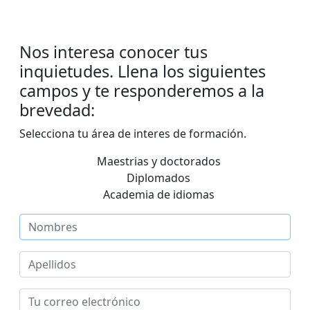
anificación Institucional
Publicaciones
e Capacitación Institucional
Nos interesa conocer tus
inquietudes. Llena los siguientes
campos y te responderemos a la
structura organizativa
brevedad:
Rector
Selecciona tu área de interes de formación.
Maestrias y doctorados
cerrectoría Académica
Diplomados
Academia de idiomas
Secretaría General
toría de Ciencia y Tecnología
toría de Gestión Institucional