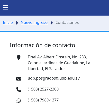
Regresar
Regresar
Regresar
Regresar
INSTITUCIONAL
Inicio
Nuevo ingreso
Contáctanos
ERAS Y PROGRAMAS
INVESTIGACIÓN
s
Noticias
Somos UDB
Información de contacto
Listado de carreras
Presentación
Nuestra historia
Final Av. Albert Einstein, No. 233,
a
Directorio
 formación en investigación
Posgrados
Colonia Jardines de Guadalupe, La
Ubicación
Libertad, El Salvador.
 y agenda de investigación
Facultades y Escuelas
udb.posgrados@udb.edu.sv
Mundo salesiano
(+503) 2527-2300
rios y Centros Especializados.
Organización
Modelo Educativo
(+503) 7989-1377
yectos de investigación
cumentos estudiantiles