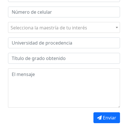
 de Administración y Finanzas
Selecciona la maestría de tu interés
rofesional e Internacionalización
Calidad Académica
olíticas institucionales
Acreditaciones
Boletín de noticias
Línea de tiempo
Enviar