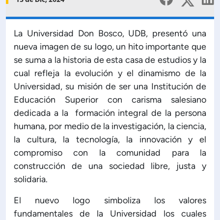
13 de Dic, 2024
Planificación Institucional
Publicaciones
 de Capacitación Institucional
La Universidad Don Bosco, UDB, presentó una
nueva imagen de su logo, un hito importante que
se suma a la historia de esta casa de estudios y la
Estructura organizativa
cual refleja la evolución y el dinamismo de la
Universidad, su misión de ser una Institución de
Rector
Educación Superior con carisma salesiano
dedicada a la formación integral de la persona
Vicerrectoría Académica
humana, por medio de la investigación, la ciencia,
la cultura, la tecnología, la innovación y el
Secretaría General
compromiso con la comunidad para la
construcción de una sociedad libre, justa y
solidaria.
ectoría de Ciencia y Tecnología
El nuevo logo simboliza los valores
ectoría de Gestión Institucional
fundamentales de la Universidad los cuales