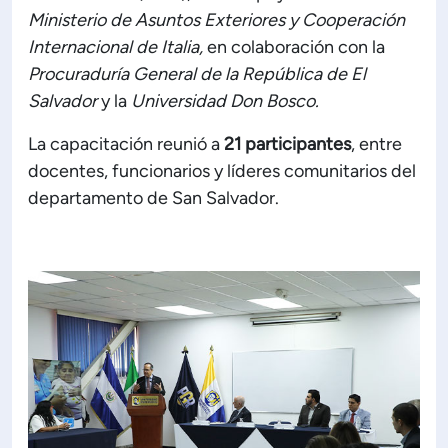
Ministerio de Asuntos Exteriores y Cooperación
ón de Administración y Finanzas
Internacional de Italia,
en colaboración con la
Procuraduría General de la República de El
Salvador
y la
Universidad Don Bosco.
 Profesional e Internacionalización
La capacitación reunió a
21 participantes
, entre
Calidad Académica
docentes, funcionarios y líderes comunitarios del
departamento de San Salvador.
Políticas institucionales
Acreditaciones
Boletín de noticias
Línea de tiempo