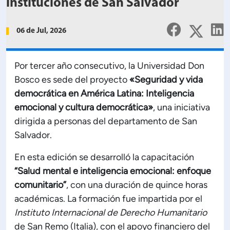
Planificación Institucional
instituciones de San Salvador
Publicaciones
06 de Jul, 2026
 de Capacitación Institucional
Estructura organizativa
Por tercer año consecutivo, la Universidad Don
Bosco es sede del proyecto
«Seguridad y vida
democrática en América Latina: Inteligencia
Rector
emocional y cultura democrática»
, una iniciativa
dirigida a personas del departamento de San
Vicerrectoría Académica
Salvador.
En esta edición se desarrolló la capacitación
Secretaría General
“Salud mental e inteligencia emocional: enfoque
comunitario”
, con una duración de quince horas
ectoría de Ciencia y Tecnología
académicas. La formación fue impartida por el
Instituto Internacional de Derecho Humanitario
ectoría de Gestión Institucional
de San Remo (Italia), con el apoyo financiero del