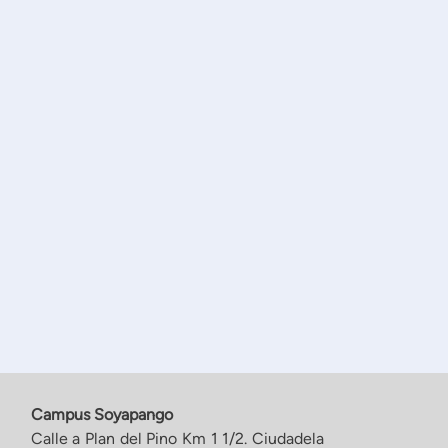
Campus Soyapango
Calle a Plan del Pino Km 1 1/2. Ciudadela