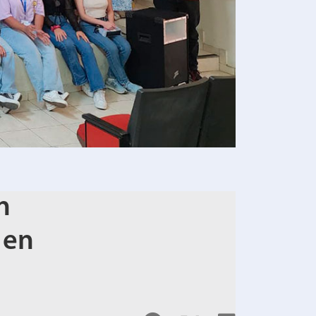
n
 en