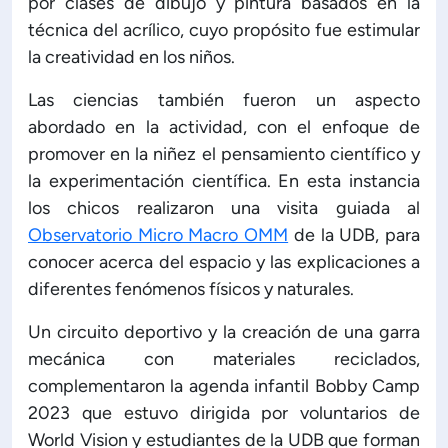
por clases de dibujo y pintura basados en la
técnica del acrílico, cuyo propósito fue estimular
ón de Administración y Finanzas
la creatividad en los niños.
Las ciencias también fueron un aspecto
 Profesional e Internacionalización
abordado en la actividad, con el enfoque de
promover en la niñez el pensamiento científico y
Calidad Académica
la experimentación científica. En esta instancia
los chicos realizaron una visita guiada al
Políticas institucionales
Observatorio Micro Macro OMM
de la UDB, para
conocer acerca del espacio y las explicaciones a
Acreditaciones
diferentes fenómenos físicos y naturales.
Un circuito deportivo y la creación de una garra
Boletín de noticias
mecánica con materiales reciclados,
complementaron la agenda infantil Bobby Camp
Línea de tiempo
2023 que estuvo dirigida por voluntarios de
World Vision y estudiantes de la UDB que forman