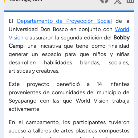
24 de Ago, 2023
Planificación Institucional
Publicaciones
 de Capacitación Institucional
El
Departamento de Proyección Social
de la
Universidad Don Bosco en conjunto con
World
Vision
clausuraron la segunda edición del
Bobby
Estructura organizativa
Camp
, una iniciativa que tiene como finalidad
generar un espacio para que niños y niñas
Rector
desarrollen habilidades blandas, sociales,
artísticas y creativas.
Vicerrectoría Académica
Este proyecto benefició a 14 infantes
provenientes de comunidades del municipio de
Secretaría General
Soyapango con las que World Vision trabaja
activamente.
ectoría de Ciencia y Tecnología
En el campamento, los participantes tuvieron
acceso a talleres de artes plásticas compuestos
ectoría de Gestión Institucional