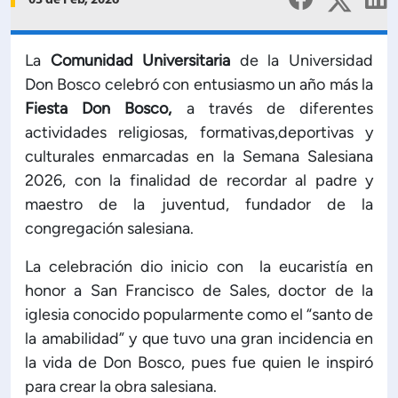
03 de Feb, 2026
Planificación Institucional
Publicaciones
 de Capacitación Institucional
La
Comunidad Universitaria
de la Universidad
Don Bosco celebró con entusiasmo un año más la
Fiesta Don Bosco,
a través de diferentes
Estructura organizativa
actividades religiosas, formativas,deportivas y
culturales enmarcadas en la Semana Salesiana
Rector
2026, con la finalidad de recordar al padre y
maestro de la juventud, fundador de la
Vicerrectoría Académica
congregación salesiana.
La celebración dio inicio con la eucaristía en
Secretaría General
honor a San Francisco de Sales, doctor de la
iglesia conocido popularmente como el “santo de
ectoría de Ciencia y Tecnología
la amabilidad” y que tuvo una gran incidencia en
la vida de Don Bosco, pues fue quien le inspiró
ectoría de Gestión Institucional
para crear la obra salesiana.