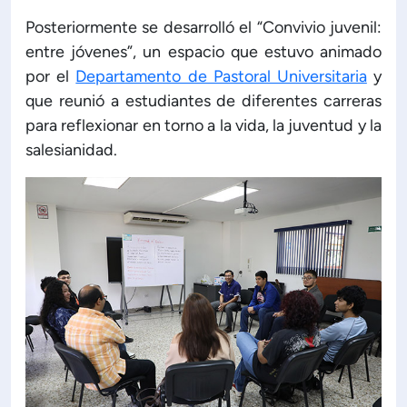
Posteriormente se desarrolló el “Convivio juvenil:
ón de Administración y Finanzas
entre jóvenes”, un espacio que estuvo animado
por el
Departamento de Pastoral Universitaria
y
 Profesional e Internacionalización
que reunió a estudiantes de diferentes carreras
para reflexionar en torno a la vida, la juventud y la
salesianidad.
Calidad Académica
Políticas institucionales
Acreditaciones
Boletín de noticias
Línea de tiempo