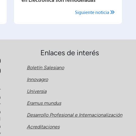
en Electrónica son remodeladas
Siguiente noticia
Enlaces de interés
Boletín Salesiano
Innovagro
r
Universia
a
Eramus mundus
r
a
Desarrollo Profesional e Internacionalización
l
a
Acreditaciones
y