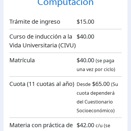
Computación
Planificación Institucional
Publicaciones
 de Capacitación Institucional
Trámite de ingreso
$15.00
Curso de inducción a la
$40.00
Estructura organizativa
Vida Universitaria (CIVU)
Rector
Matrícula
$40.00
(se paga
una vez por ciclo)
Vicerrectoría Académica
Cuota (11 cuotas al año)
$65.00
Desde
(Su
Secretaría General
cuota dependerá
del Cuestionario
ectoría de Ciencia y Tecnología
Socioeconómico)
Materia con práctica de
$42.00
c/u (se
ectoría de Gestión Institucional