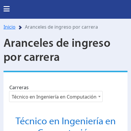
Regresar
Regresar
Regresar
Regresar
INSTITUCIONAL
Inicio
Aranceles de ingreso por carrera
RRERAS Y PROGRAMAS
INVESTIGACIÓN
nas
Noticias
Aranceles de ingreso
Somos UDB
Listado de carreras
Presentación
por carrera
Nuestra historia
da
Directorio
de formación en investigación
Posgrados
Ubicación
Cotizador
Carreras
lo y agenda de investigación
Facultades y Escuelas
Mundo salesiano
Técnico en Ingeniería en Computación
orios y Centros Especializados.
Organización
Modelo Educativo
Técnico en Ingeniería en
royectos de investigación
Documentos estudiantiles