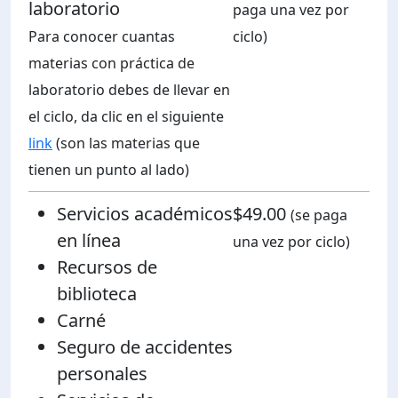
laboratorio
paga una vez por
Para conocer cuantas
ciclo)
ón de Administración y Finanzas
materias con práctica de
laboratorio debes de llevar en
 Profesional e Internacionalización
el ciclo, da clic en el siguiente
link
(son las materias que
Calidad Académica
tienen un punto al lado)
Políticas institucionales
Servicios académicos
$49.00
(se paga
en línea
una vez por ciclo)
Acreditaciones
Recursos de
biblioteca
Boletín de noticias
Carné
Seguro de accidentes
Línea de tiempo
personales